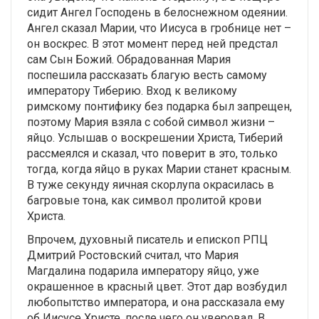
сидит Ангел Господень в белоснежном одеянии.
Ангел сказал Марии, что Иисуса в гробнице нет –
он воскрес. В этот момент перед ней предстал
сам Сын Божий. Обрадованная Мария
поспешила рассказать благую весть самому
императору Тиберию. Вход к великому
римскому понтифику без подарка был запрещен,
поэтому Мария взяла с собой символ жизни –
яйцо. Услышав о воскрешении Христа, Тиберий
рассмеялся и сказал, что поверит в это, только
тогда, когда яйцо в руках Марии станет красным.
В туже секунду яичная скорлупа окрасилась в
багровые тона, как символ пролитой крови
Христа.
Впрочем, духовный писатель и епископ РПЦ
Дмитрий Ростовский считал, что Мария
Магдалина подарила императору яйцо, уже
окрашенное в красный цвет. Этот дар возбудил
любопытство императора, и она рассказала ему
об Иисусе Христе, после чего он уверовал. В