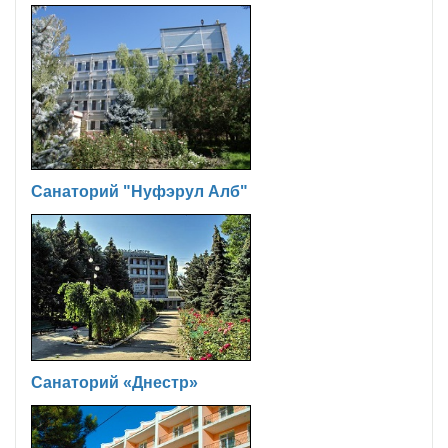
Санаторий "Нуфэрул Алб"
Санаторий «Днестр»