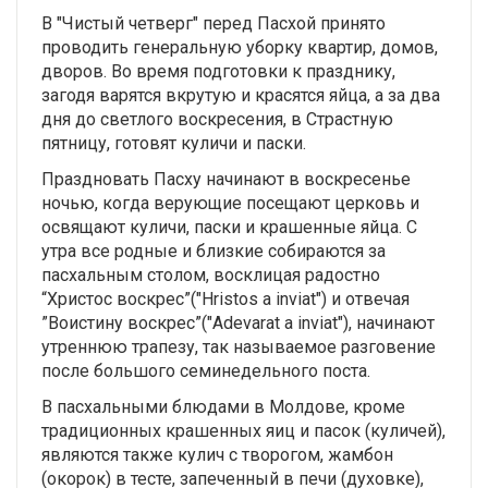
В "Чистый четверг" перед Пасхой принято
проводить генеральную уборку квартир, домов,
дворов. Во время подготовки к празднику,
загодя варятся вкрутую и красятся яйца, а за два
дня до светлого воскресения, в Страстную
пятницу, готовят куличи и паски.
Праздновать Пасху начинают в воскресенье
ночью, когда верующие посещают церковь и
освящают куличи, паски и крашенные яйца. С
утра все родные и близкие собираются за
пасхальным столом, восклицая радостно
“Христос воскрес”("Hristos a inviat") и отвечая
”Воистину воскрес”("Adevarat a inviat"), начинают
утреннюю трапезу, так называемое разговение
после большого семинедельного поста.
В пасхальными блюдами в Молдове, кроме
традиционных крашенных яиц и пасок (куличей),
являются также кулич с творогом, жамбон
(окорок) в тесте, запеченный в печи (духовке),