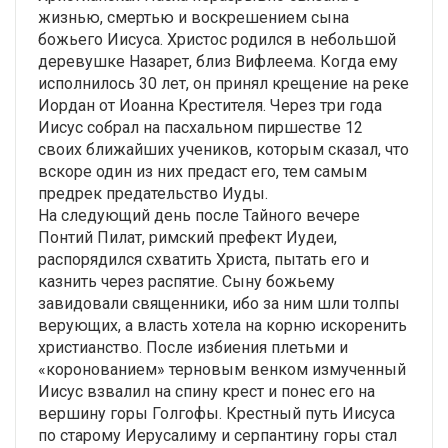
жизнью, смертью и воскрешением сына
божьего Иисуса. Христос родился в небольшой
деревушке Назарет, близ Вифлеема. Когда ему
исполнилось 30 лет, он принял крещение на реке
Иордан от Иоанна Крестителя. Через три года
Иисус собрал на пасхальном пиршестве 12
своих ближайших учеников, которым сказал, что
вскоре один из них предаст его, тем самым
предрек предательство Иуды.
На следующий день после Тайного вечере
Понтий Пилат, римский префект Иудеи,
распорядился схватить Христа, пытать его и
казнить через распятие. Сыну божьему
завидовали священники, ибо за ним шли толпы
верующих, а власть хотела на корню искоренить
христианство. После избиения плетьми и
«коронованием» терновым венком измученный
Иисус взвалил на спину крест и понес его на
вершину горы Голгофы. Крестный путь Иисуса
по старому Иерусалиму и серпантину горы стал