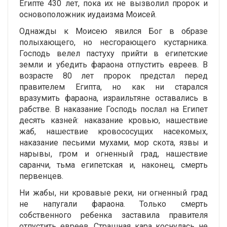
Египте 430 лет, пока их не вызволил пророк и
основоположник иудаизма Моисей.
Однажды к Моисею явился Бог в образе
полыхающего, но несгорающего кустарника.
Господь велел пастуху прийти в египетские
земли и убедить фараона отпустить евреев. В
возрасте 80 лет пророк предстал перед
правителем Египта, но как ни старался
вразумить фараона, израильтяне оставались в
рабстве. В наказание Господь послал на Египет
десять казней: наказание кровью, нашествие
жаб, нашествие кровососущих насекомых,
наказание песьими мухами, мор скота, язвы и
нарывы, гром и огненный град, нашествие
саранчи, тьма египетская и, наконец, смерть
первенцев.
Ни жабы, ни кровавые реки, ни огненный град
не напугали фараона. Только смерть
собственного ребенка заставила правителя
отпустить евреев. Страшная кара коснулась не