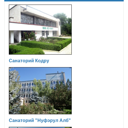
Санаторий Кодру
Санаторий "Нуфэрул Алб"