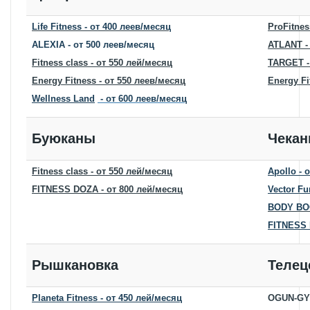
Life Fitness
- от 400 леев/месяц
ProFitnes
ALEXIA - от 500 леев/месяц
ATLANT -
Fitness class - от 550 лей/месяц
TARGET -
Energy Fitness - от 550 леев/месяц
Energy Fi
Wellness Land
- от 600 леев/месяц
Буюканы
Чека
Fitness class - от 550 лей/месяц
Apollo
- 
FITNESS DOZA - от 800 лей/месяц
Vector Fu
BODY B
FITNESS 
Рышкановка
Телец
Planeta Fitness
- от 450 лей/месяц
OGUN-GYM