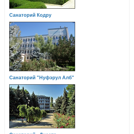
Санаторий Кодру
Санаторий "Нуфэрул Алб"