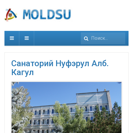
Искать...
Санаторий Нуфэрул Алб.
Кагул