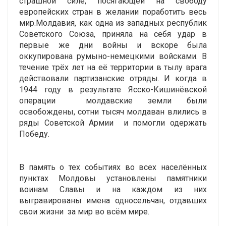
страшной силе, посягающей на свободу
европейских стран в желании поработить весь
мир.Молдавия, как одна из западных республик
Советского Союза, приняла на себя удар в
первые же дни войны и вскоре была
оккупирована румыно-немецкими войсками. В
течение трёх лет на её территории в тылу врага
действовали партизанские отряды. И когда в
1944 году в результате Ясско-Кишинёвской
операции молдавские земли были
освобождены, сотни тысяч молдаван влились в
ряды Советской Армии и помогли одержать
Победу.
В память о тех событиях во всех населённых
пунктах Молдовы установлены памятники
воинам Славы и на каждом из них
выгравированы имена односельчан, отдавших
свои жизни за мир во всём мире.