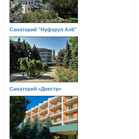
Санаторий "Нуфэрул Алб"
Санаторий «Днестр»