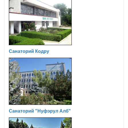
Санаторий Кодру
Санаторий "Нуфэрул Алб"