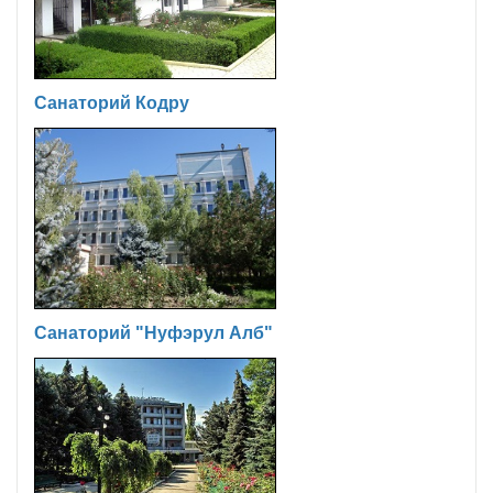
Санаторий Кодру
Санаторий "Нуфэрул Алб"