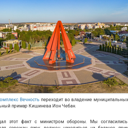
омплекс Вечность
переходит во владение муниципальных 
ьный примар Кишинева Ион Чебан.
дал этот факт с министром обороны. Мы согласились 
для горожан парк должен находиться на балансе при