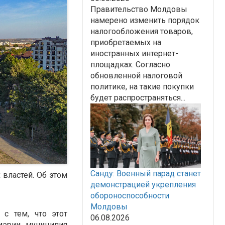
Правительство Молдовы
намерено изменить порядок
налогообложения товаров,
приобретаемых на
иностранных интернет-
площадках. Согласно
обновленной налоговой
политике, на такие покупки
будет распространяться...
Санду: Военный парад станет
властей. Об этом
демонстрацией укрепления
обороноспособности
Молдовы
с тем, что этот
06.08.2026
мэрии муниципия