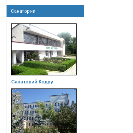
Санатории
Санаторий Кодру