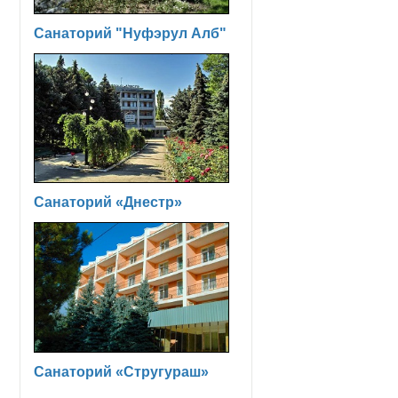
Санаторий "Нуфэрул Алб"
Санаторий «Днестр»
Санаторий «Стругураш»