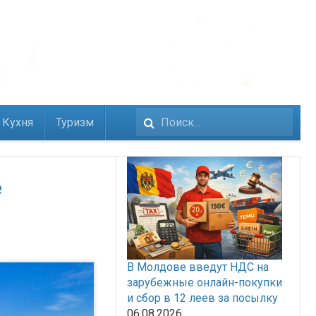
Кухня
Туризм
Искать...
е
В Молдове введут НДС на
зарубежные онлайн-покупки
и сбор в 12 леев за посылку
06.08.2026