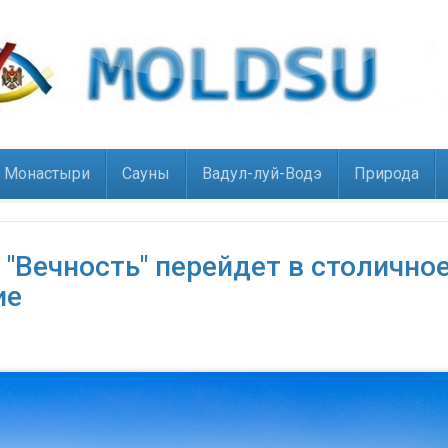
Монастыри
Сауны
Вадул-луй-Водэ
Природа
"Вечность" перейдет в столично
ие