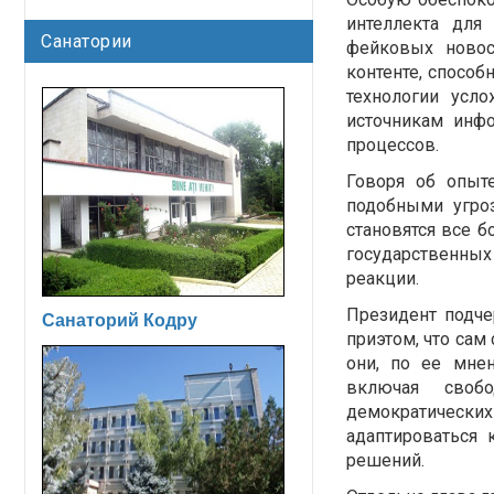
интеллекта для
Санатории
фейковых новос
контенте, спосо
технологии усл
источникам инфо
процессов.
Говоря об опы
подобными угро
становятся все 
государственных
реакции.
Президент подче
Санаторий Кодру
приэтом, что сам
они, по ее мне
включая своб
демократически
адаптироваться
решений.