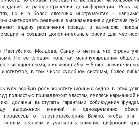
 создания и распространения дезинформации. Речь и
тях, но и о более сложных инструментах — например
бном имитировать реальные высказывания и действия публ
ожняют задачу различения правды и вымысла, подр
рмации и создают дополнительные риски для честност
те
Республика Молдова
, Санду отметила, что страна уж
зами. По ее словам, попытки манипулирования общес
более изощренными, а их масштабы — более значительными
 институтов, в том числе судебной системы, более гибк
ркнула особую роль конституционных судов в этих усло
 суд полностью принадлежит властям, являясь карманной
нию, должны выступать гарантами соблюдения фундам
оду выражения мнений, и одновременно обеспе
х процессов от злоупотреблений. Важно, чтобы эти 
 к новым реалиям и учитывать влияние цифровой сре