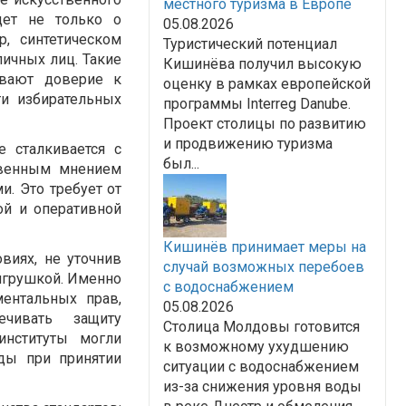
местного туризма в Европе
дет не только о
05.08.2026
, синтетическом
Туристический потенциал
ичных лиц. Такие
Кишинёва получил высокую
ывают доверие к
оценку в рамках европейской
и избирательных
программы Interreg Danube.
Проект столицы по развитию
и продвижению туризма
е сталкивается с
был...
твенным мнением
. Это требует от
ой и оперативной
Кишинёв принимает меры на
виях, не уточнив
случай возможных перебоев
 игрушкой. Именно
с водоснабжением
ентальных прав,
05.08.2026
чивать защиту
Столица Молдовы готовится
институты могли
к возможному ухудшению
ды при принятии
ситуации с водоснабжением
из-за снижения уровня воды