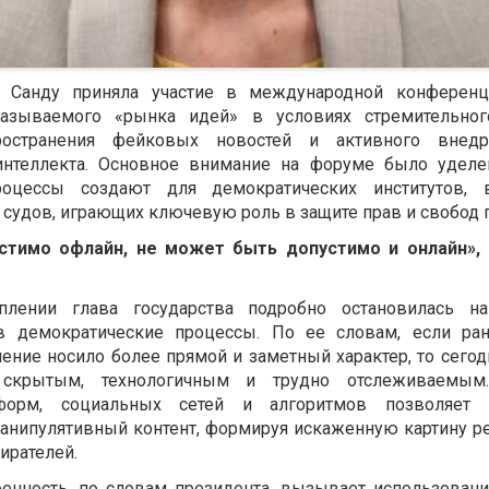
 Санду
приняла участие в международной конференц
азываемого «рынка идей» в условиях стремительног
пространения фейковых новостей и активного внедр
интеллекта. Основное внимание на форуме было уделе
оцессы создают для демократических институтов, 
судов, играющих ключевую роль в защите прав и свобод 
устимо офлайн, не может быть допустимо и онлайн», 
лении глава государства подробно остановилась 
в демократические процессы. По ее словам, если ра
ние носило более прямой и заметный характер, то сегод
 скрытым, технологичным и трудно отслеживаемым.
форм, социальных сетей и алгоритмов позволяет ц
манипулятивный контент, формируя искаженную картину ре
ирателей.
енность, по словам президента, вызывает использовани