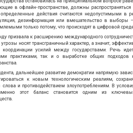
осударства остановилась на принципиальном вопросе раве
ующие в офлайн-пространстве, должны распространяться и
 определенные действия считаются недопустимыми в р
пуляция, дезинформация или вмешательство в выборы 
млемыми только потому, что происходят в цифровой среде
нду призвала к расширению международного сотрудничеств
угрозы носят трансграничный характер, а значит, эффекти
 координации усилий между государствами. Речь иде
ми практиками, так и о выработке общих подходов 
анства.
дента, дальнейшее развитие демократии напрямую зависи
тироваться к новым технологическим реалиям, сохран
 слова и противодействием злоупотреблениям. В услови
именно этот баланс становится одним из ключев
еств.