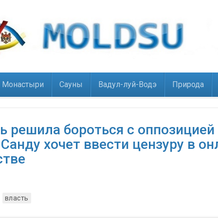
Монастыри
Сауны
Вадул-луй-Водэ
Природа
ь решила бороться с оппозицией
Санду хочет ввести цензуру в он
стве
власть