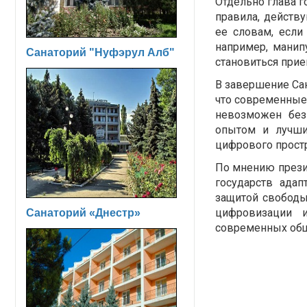
Отдельно глава г
правила, действ
ее словам, если
например, мани
Санаторий "Нуфэрул Алб"
становиться прие
В завершение Са
что современные 
невозможен без
опытом и лучши
цифрового простр
По мнению прези
государств адап
защитой свободы
цифровизации 
Санаторий «Днестр»
современных общ