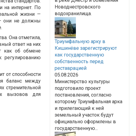
в реке Днестр и обмеления
нства стандартов:
Новоднестровского
 на интернет. По
водохранилища.
еальной жизни —
— они не должны
.
а. Она отметила,
Триумфальную арку в
вный ответ на них
Кишинёве зарегистрируют
т как об обмене
как государственную
к регулированию
собственность перед
реставрацией
т от способности
05.08.2026
яя баланс между
Министерство культуры
ях стремительной
подготовило проект
ых вызовов для
постановления, согласно
которому Триумфальная арка
и прилегающий к ней
земельный участок будут
официально оформлены в
государственную...