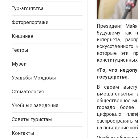
Тур-агентства
Фоторепортажи
Президент
Майя
будущему так н
Кишинев
интернета, рас
искусственного 
Театры
которые эти пр
конституционных 
Музеи
«То, что недоп
государства.
Усадьбы Молдовы
В своем выступ
Стоматология
вмешательства 
общественное мне
Учебные заведения
гораздо более
цифровых плат
Советы туристам
распространять 
на поведение изб
Контакты
Особую обеспоко