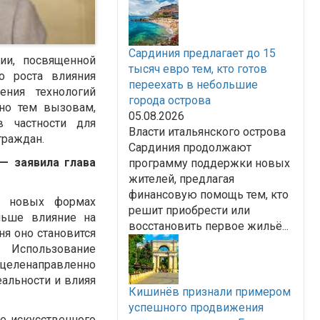
Сардиния предлагает до 15
ии, посвященной
тысяч евро тем, кто готов
о роста влияния
переехать в небольшие
ения технологий
города острова
но тем вызовам,
05.08.2026
в частности для
Власти итальянского острова
граждан.
Сардиния продолжают
— заявила глава
программу поддержки новых
жителей, предлагая
финансовую помощь тем, кто
на новых формах
решит приобрести или
ньше влияние на
восстановить первое жильё...
ня оно становится
 Использование
еленаправленно
альности и влияя
Кишинёв признали примером
успешного продвижения
е искусственного