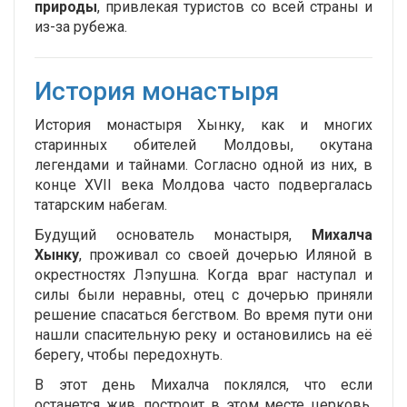
природы
, привлекая туристов со всей страны и
из-за рубежа.
История монастыря
История монастыря Хынку, как и многих
старинных обителей Молдовы, окутана
легендами и тайнами. Согласно одной из них, в
конце XVII века Молдова часто подвергалась
татарским набегам.
Будущий основатель монастыря,
Михалча
Хынку
, проживал со своей дочерью Иляной в
окрестностях Лэпушна. Когда враг наступал и
силы были неравны, отец с дочерью приняли
решение спасаться бегством. Во время пути они
нашли спасительную реку и остановились на её
берегу, чтобы передохнуть.
В этот день Михалча поклялся, что если
останется жив, построит в этом месте церковь.